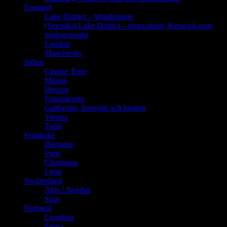
England
Lake District – Windermere
(Svenska) Lake District – norra delen, Keswick som
utgångspunkt
London
Manchester
Italien
Cinque Terre
Milano
Brescia
Franciacorta
Gardasjön, Iseosjön och bergen
Verona
Turin
Frankrike
Bretagne
Paris
Chamonix
Lyon
Switzerland
Alps / Nendaz
Sion
Portugal
Lissabon
Sintra