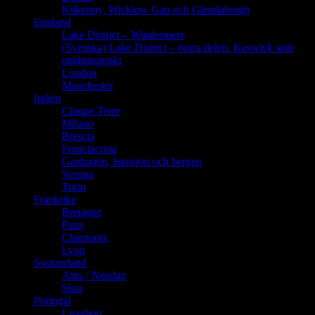
Kilkenny, Wicklow Gap och Glendalough
England
Lake District – Windermere
(Svenska) Lake District – norra delen, Keswick som
utgångspunkt
London
Manchester
Italien
Cinque Terre
Milano
Brescia
Franciacorta
Gardasjön, Iseosjön och bergen
Verona
Turin
Frankrike
Bretagne
Paris
Chamonix
Lyon
Switzerland
Alps / Nendaz
Sion
Portugal
Lissabon