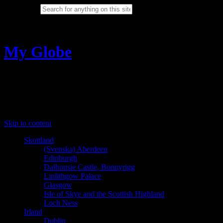
Search for:
Cancel
My Globe
Sabina Ring travel photography
Menu
Skip to content
Skottland
(Svenska) Aberdeen
Edinburgh
Dalhousie Castle, Bonnyrigg
Linlithgow Palace
Glasgow
Isle of Skye and the Scottish Highland
Loch Ness
Irland
Dublin