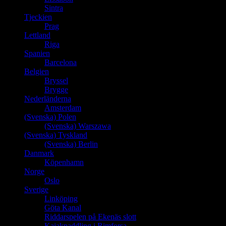
Sintra
Tjeckien
Prag
Lettland
Riga
Spanien
Barcelona
Belgien
Bryssel
Brygge
Nederländerna
Amsterdam
(Svenska) Polen
(Svenska) Warszawa
(Svenska) Tyskland
(Svenska) Berlin
Danmark
Köpenhamn
Norge
Oslo
Sverige
Linköping
Göta Kanal
Riddarspelen på Ekenäs slott
Kajakpaddling i Rimforsa