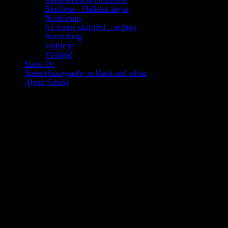
Rimforsa – Hallstad ängar
Norrköping
S:t Annas skärgård – segling
Borensberg
Vadstena
Visingsö
Stand Up
Street photography in black and white
About Sabina
Kilkenny, Wicklow Gap och
Glendalough