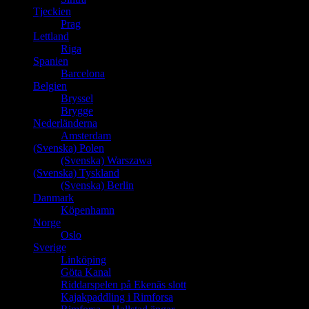
Tjeckien
Prag
Lettland
Riga
Spanien
Barcelona
Belgien
Bryssel
Brygge
Nederländerna
Amsterdam
(Svenska) Polen
(Svenska) Warszawa
(Svenska) Tyskland
(Svenska) Berlin
Danmark
Köpenhamn
Norge
Oslo
Sverige
Linköping
Göta Kanal
Riddarspelen på Ekenäs slott
Kajakpaddling i Rimforsa