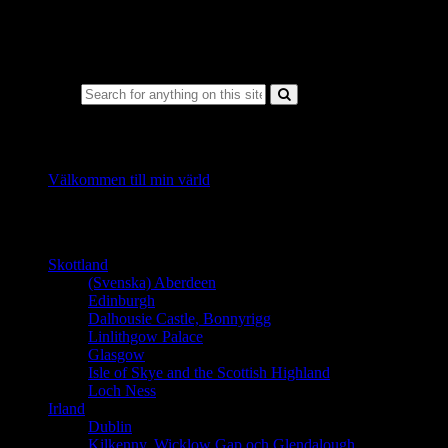
Search for:
Recent Posts
Välkommen till min värld
Länder
Skottland
(Svenska) Aberdeen
Edinburgh
Dalhousie Castle, Bonnyrigg
Linlithgow Palace
Glasgow
Isle of Skye and the Scottish Highland
Loch Ness
Irland
Dublin
Kilkenny, Wicklow Gap och Glendalough